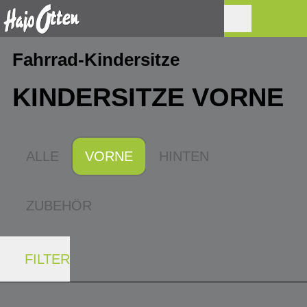
Fahrrad-Kindersitze
KINDERSITZE VORNE
ALLE
VORNE
HINTEN
ZUBEHÖR
FILTER