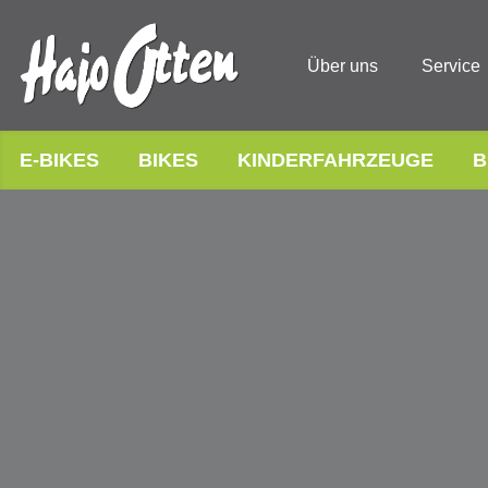
Über uns
Service
E-BIKES
BIKES
KINDERFAHRZEUGE
B