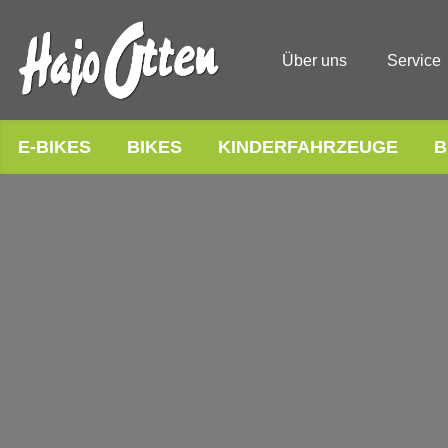
Über uns
Service
E-BIKES
BIKES
KINDERFAHRZEUGE
B