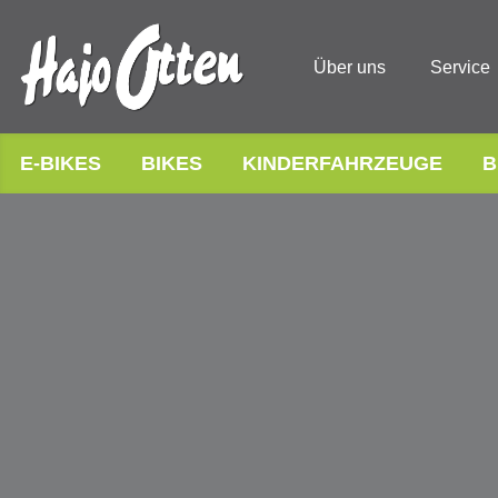
Über uns
Service
E-BIKES
BIKES
KINDERFAHRZEUGE
B