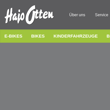
Über uns
Service
E-BIKES
BIKES
KINDERFAHRZEUGE
B