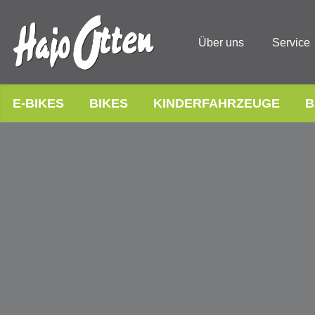
Über uns
Service
E-BIKES
BIKES
KINDERFAHRZEUGE
B