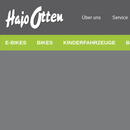
Über uns
Service
E-BIKES
BIKES
KINDERFAHRZEUGE
B