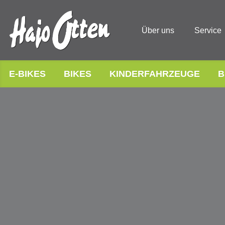
Über uns
Service
E-BIKES
BIKES
KINDERFAHRZEUGE
B