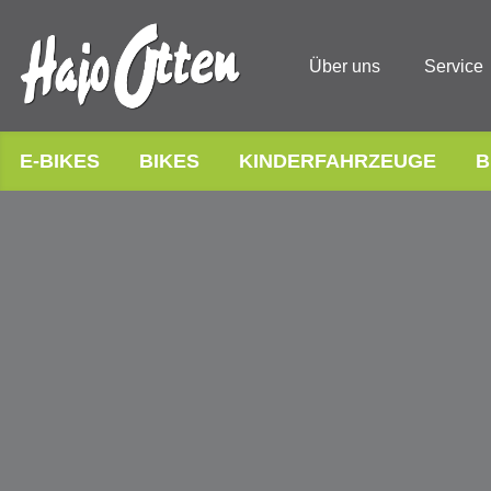
Über uns
Service
E-BIKES
BIKES
KINDERFAHRZEUGE
B