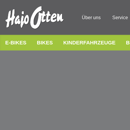
Über uns
Service
E-BIKES
BIKES
KINDERFAHRZEUGE
B