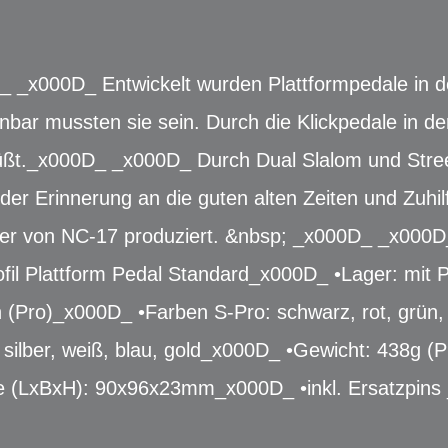
_ _x000D_ Entwickelt wurden Plattformpedale in d
nbar mussten sie sein. Durch die Klickpedale in d
büßt._x000D_ _x000D_ Durch Dual Slalom und Stree
 der Erinnerung an die guten alten Zeiten und Zuh
der von NC-17 produziert. &nbsp; _x000D_ _x000D
il Plattform Pedal Standard_x000D_ •Lager: mit P
n (Pro)_x000D_ •Farben S-Pro: schwarz, rot, grün,
, silber, weiß, blau, gold_x000D_ •Gewicht: 438g (P
he (LxBxH): 90x96x23mm_x000D_ •inkl. Ersatzpin