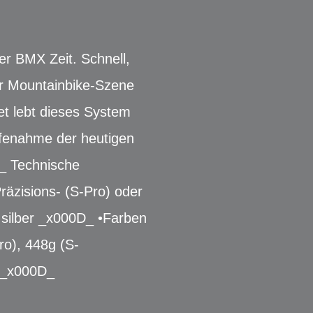
er BMX Zeit. Schnell,
er Mountainbike-Szene
t lebt dieses System
ilfenahme der heutigen
_ Technische
räzisions- (S-Pro) oder
 silber _x000D_ •Farben
ro), 448g (S-
s _x000D_