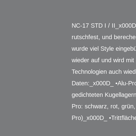
NC-17 STD I / II_x000D
rutschfest, und bereche
wurde viel Style einge
wieder auf und wird mit
Technologien auch wie
Daten:_x000D_ •Alu-Prof
gedichteten Kugellager
Pro: schwarz, rot, grün
Pro)_x000D_ •Trittfläc