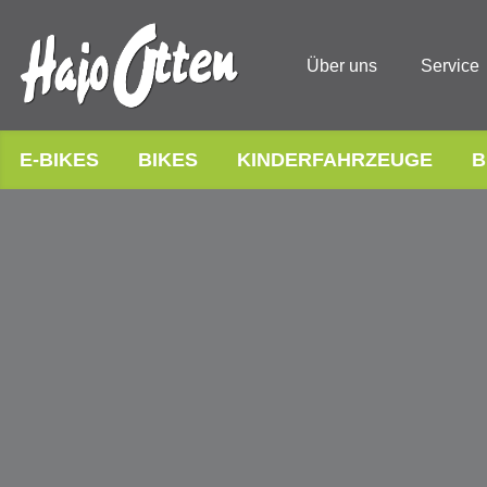
Über uns
Service
E-BIKES
BIKES
KINDERFAHRZEUGE
B