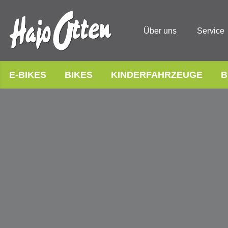
Über uns
Service
E-BIKES
BIKES
KINDERFAHRZEUGE
B