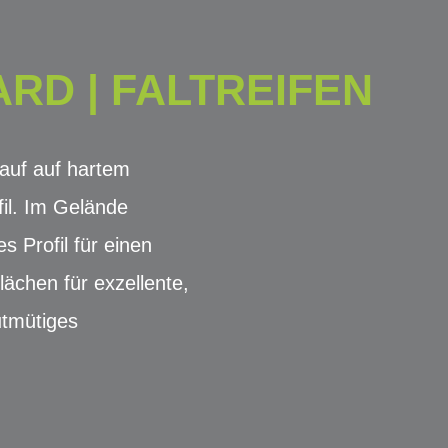
RD | FALTREIFEN
uf auf hartem
fil. Im Gelände
es Profil für einen
ächen für exzellente,
utmütiges