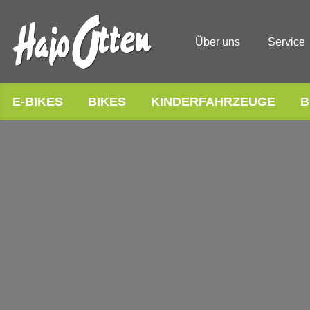
Über uns
Service
E-BIKES
BIKES
KINDERFAHRZEUGE
B