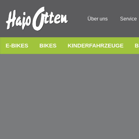
Über uns
Service
E-BIKES
BIKES
KINDERFAHRZEUGE
B