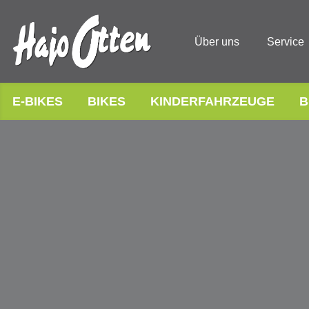
Über uns
Service
E-BIKES
BIKES
KINDERFAHRZEUGE
B