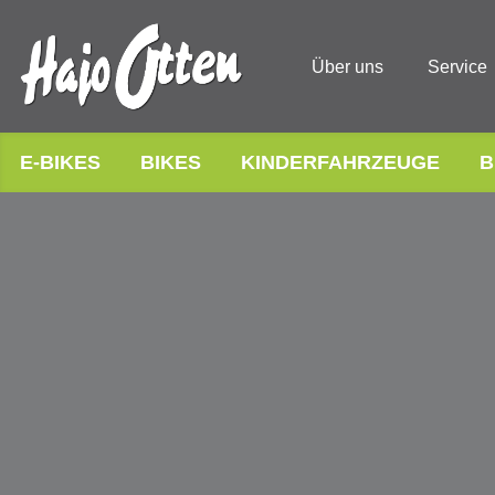
Über uns
Service
E-BIKES
BIKES
KINDERFAHRZEUGE
B