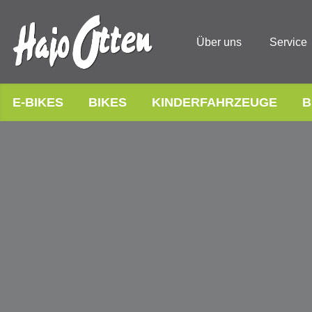
Über uns
Service
E-BIKES
BIKES
KINDERFAHRZEUGE
B